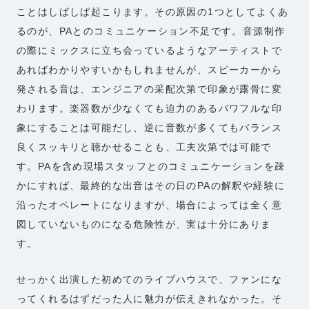
ことはしばしば起こります。その原因の1つとしてよくあ
るのが、PAとのコミュニケーション不足です。音源制作
の際にミックスに立ち会っているようなアーティストで
あればわかりやすいかもしれませんが、スピーカーから
発される音は、エンジニアの采配次第で印象が露骨に変
わります。楽器数が少なくても迫力のあるパワフルな印
象にすることは可能だし、逆に音数が多くてもバランス
良くスッキリと聴かせることも、工夫次第では可能で
す。PAを含め現場スタッフとのコミュニケーションを疎
かにすれば、最終的な出音はその日のPAの解釈や経験に
沿ったオペレートになりますが、場合によっては全く意
図していないものになる危険性が、実は十分にありま
す。
せっかく出演した初めてのライブハウスで、ファンにな
ってくれるはずだった人に魅力が伝えきれなかった。そ