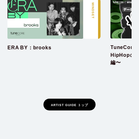
MINDSET
TuneCor
ERA BY：brooks
HipHop
編〜
ARTIST GUIDE トップ