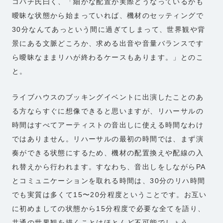
コバチ氏曰く、「細かな配置が実際どうなっているかも
曖昧な状態から始まっていれば、機材のセッティングで
30分なんてあっという間に過ぎてしまって、世界観や背
景にある文脈どころか、求める出音や音量バランスです
ら曖昧なままリハが終わるケースもあります。」とのこ
と。
ライブハウスのブッキングイベントに出演したことのあ
る方ならすぐに想像できると思いますが、リハーサルの
時間はすべてアーティストの音出しに使える時間なわけ
ではありません。リハーサルの最初の時間では、まず演
奏ができる状態にするため、機材の配置換えや配線の入
れ替えから行われます。すなわち、音出しをしながらPA
とコミュニケーションを取れる時間は、30分のリハ時間
でも実質は多くて15〜20分程度ということです。お互い
に初めましての状態から15分程度で必要な全てを語り、
共通の世界観を描くことはほとんど不可能でしょう。