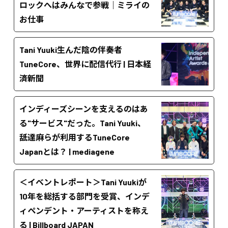
ロックへはみんなで参戦｜ミライの
お仕事
Tani Yuuki生んだ陰の伴奏者
TuneCore、世界に配信代行 | 日本経
済新聞
インディーズシーンを支えるのはあ
る"サービス"だった。Tani Yuuki、
舐達麻らが利用するTuneCore
Japanとは？ | mediagene
＜イベントレポート＞Tani Yuukiが
10年を総括する部門を受賞、インデ
ィペンデント・アーティストを称え
る | Billboard JAPAN